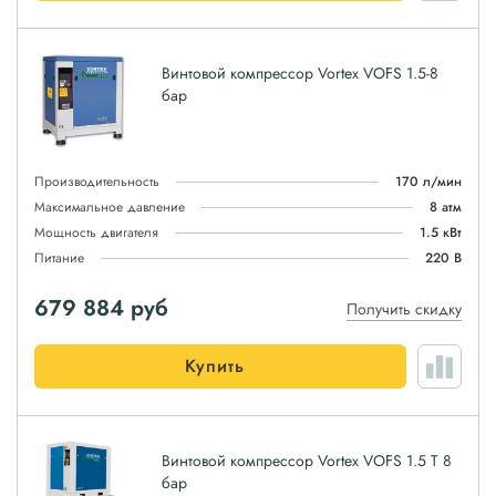
Винтовой компрессор Vortex VOFS 1.5-8
бар
Производительность
170 л/мин
Максимальное давление
8 атм
Мощность двигателя
1.5 кВт
Питание
220 В
679 884
руб
Получить скидку
Купить
Винтовой компрессор Vortex VOFS 1.5 T 8
бар