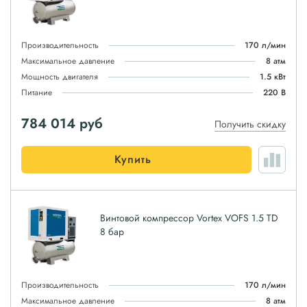
Производительность
170 л/мин
Максимальное давление
8 атм
Мощность двигателя
1.5 кВт
Питание
220 В
784 014
руб
Получить скидку
Купить
Винтовой компрессор Vortex VOFS 1.5 TD
8 бар
Производительность
170 л/мин
Максимальное давление
8 атм