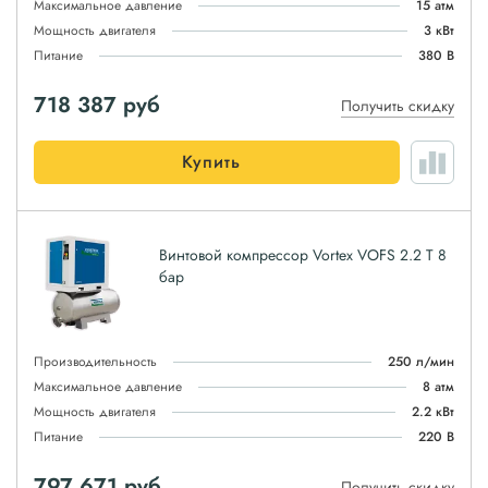
Максимальное давление
15 атм
Мощность двигателя
3 кВт
Питание
380 В
718 387
руб
Получить скидку
Купить
Винтовой компрессор Vortex VOFS 2.2 T 8
бар
Производительность
250 л/мин
Максимальное давление
8 атм
Мощность двигателя
2.2 кВт
Питание
220 В
797 671
руб
Получить скидку