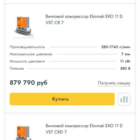
Винтовой компрессор Ekomak EKO 11 D
VST CR 7
Производительность
280-1740 л/мин
Максимальное давление
7 атм
Мощность двигателя
11 кВт
Питание
380 В
879 790
руб
Получить скидку
Купить
Винтовой компрессор Ekomak EKO 11 D
VST CRD 7