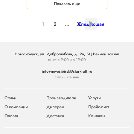
Показать еще
1
2
...
38
Следующая
Новосибирск, ул. Добролюбова, д. 2а, БЦ Речной вокзал
пн-пт с 9:00 до 19:00
info+novosibirsk@starkraft.ru
Напишите нам
Статьи
Производители
Услуги
О компании
Дилерам
Прайс-лист
Оплата
Доставка
Контакты