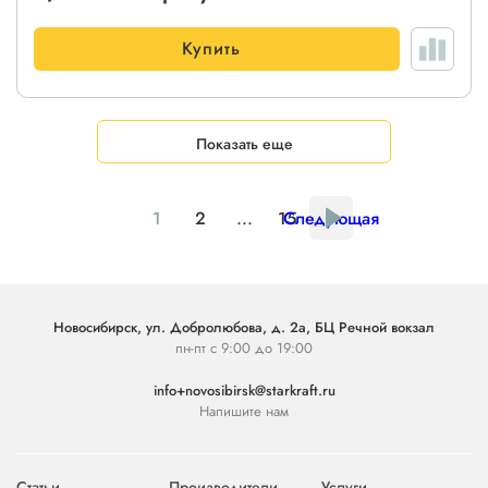
Купить
Показать еще
1
2
...
15
Следующая
Новосибирск, ул. Добролюбова, д. 2а, БЦ Речной вокзал
пн-пт с 9:00 до 19:00
info+novosibirsk@starkraft.ru
Напишите нам
Статьи
Производители
Услуги