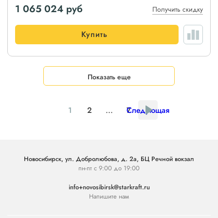
1 065 024
руб
Получить скидку
Купить
Показать еще
1
2
...
7
Следующая
Новосибирск, ул. Добролюбова, д. 2а, БЦ Речной вокзал
пн-пт с 9:00 до 19:00
info+novosibirsk@starkraft.ru
Напишите нам