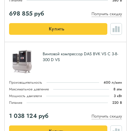
Питание
380 В
698 855
руб
Получить скидку
Купить
Винтовой компрессор DAS BVK VS C 3-8-
300 D VS
Производительность
400 л/мин
Максимальное давление
8 атм
Мощность двигателя
3 кВт
Питание
220 В
1 038 124
руб
Получить скидку