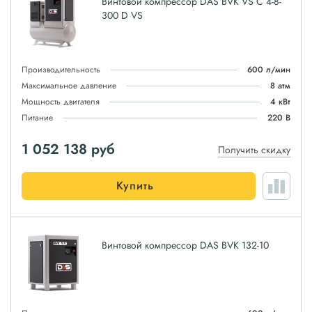
Винтовой компрессор DAS BVK VS C 4-8-
300 D VS
Производительность
600 л/мин
Максимальное давление
8 атм
Мощность двигателя
4 кВт
Питание
220 В
1 052 138
руб
Получить скидку
Купить
Винтовой компрессор DAS BVK 132-10