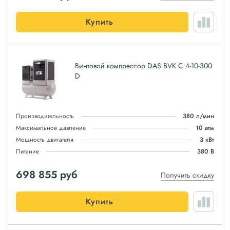
Купить
Винтовой компрессор DAS BVK C 4-10-300
D
Производительность
380 л/мин
Максимальное давление
10 атм
Мощность двигателя
3 кВт
Питание
380 В
698 855
руб
Получить скидку
Купить