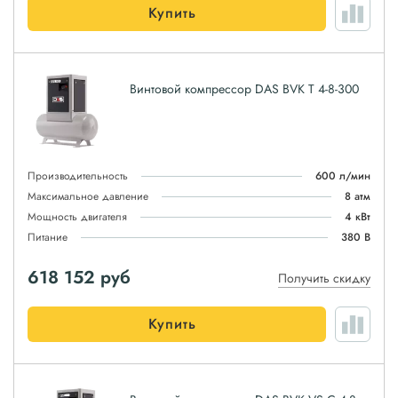
Купить
Винтовой компрессор DAS BVK T 4-8-300
Производительность
600 л/мин
Максимальное давление
8 атм
Мощность двигателя
4 кВт
Питание
380 В
618 152
руб
Получить скидку
Купить