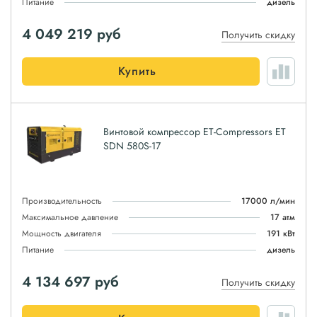
Питание
дизель
4 049 219
руб
Получить скидку
Купить
Винтовой компрессор ET-Compressors ET
SDN 580S-17
Производительность
17000 л/мин
Максимальное давление
17 атм
Мощность двигателя
191 кВт
Питание
дизель
4 134 697
руб
Получить скидку