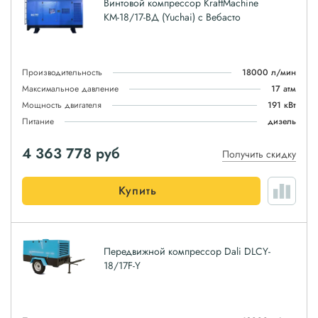
Винтовой компрессор KraftMachine
КМ-18/17-ВД (Yuchai) с Вебасто
Производительность
18000 л/мин
Максимальное давление
17 атм
Мощность двигателя
191 кВт
Питание
дизель
4 363 778
руб
Получить скидку
Купить
Передвижной компрессор Dali DLCY-
18/17F-Y