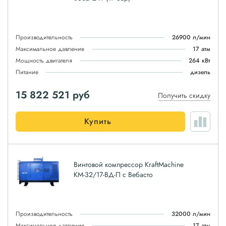
Производительность
26900 л/мин
Максимальное давление
17 атм
Мощность двигателя
264 кВт
Питание
дизель
15 822 521
руб
Получить скидку
Купить
Винтовой компрессор KraftMachine
КМ-32/17-ВД-П с Вебасто
Производительность
32000 л/мин
Максимальное давление
17 атм