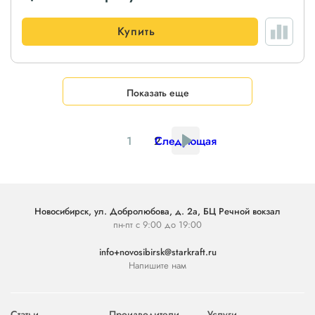
Купить
Показать еще
1
2
Следующая
Новосибирск, ул. Добролюбова, д. 2а, БЦ Речной вокзал
пн-пт с 9:00 до 19:00
info+novosibirsk@starkraft.ru
Напишите нам
Статьи
Производители
Услуги