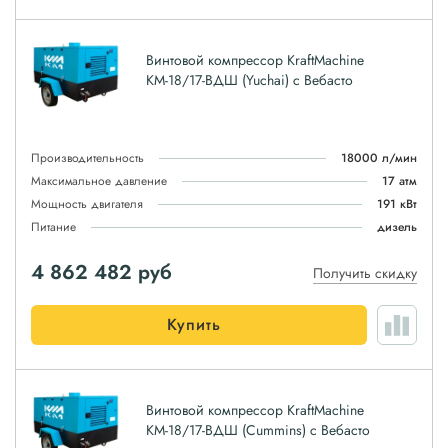
Винтовой компрессор KraftMachine
КМ-18/17-ВДШ (Yuchai) с Вебасто
Производительность
18000 л/мин
Максимальное давление
17 атм
Мощность двигателя
191 кВт
Питание
дизель
4 862 482
руб
Получить скидку
Купить
Винтовой компрессор KraftMachine
КМ-18/17-ВДШ (Cummins) с Вебасто