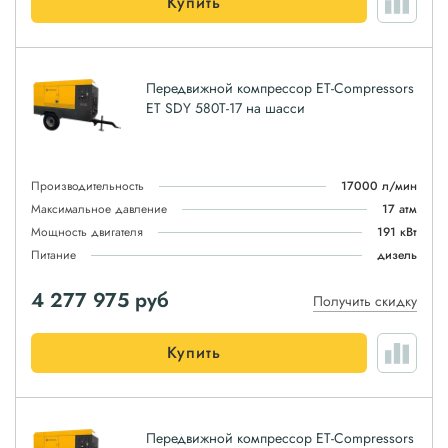
Купить
Передвижной компрессор ET-Compressors
ET SDY 580T-17 на шасси
Производительность
17000 л/мин
Максимальное давление
17 атм
Мощность двигателя
191 кВт
Питание
дизель
4 277 975
руб
Получить скидку
Купить
Передвижной компрессор ET-Compressors