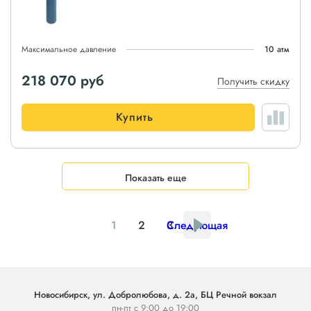
Максимальное давление
10 атм
218 070
руб
Получить скидку
Купить
Показать еще
1
2
3
Следующая
Новосибирск, ул. Добролюбова, д. 2а, БЦ Речной вокзал
пн-пт с 9:00 до 19:00