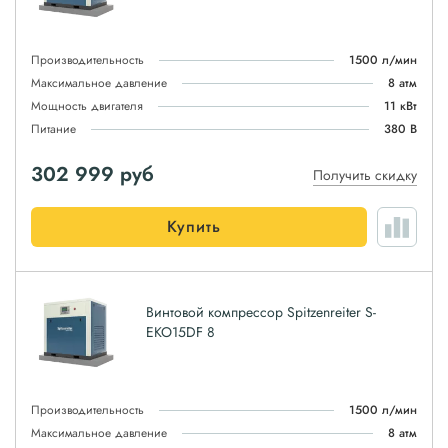
Производительность
1500 л/мин
Максимальное давление
8 атм
Мощность двигателя
11 кВт
Питание
380 В
302 999
руб
Получить скидку
Купить
Винтовой компрессор Spitzenreiter S-
EKO15DF 8
Производительность
1500 л/мин
Максимальное давление
8 атм