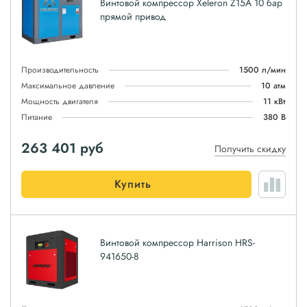
Винтовой компрессор Xeleron Z15A 10 бар
прямой привод
Производительность
1500 л/мин
Максимальное давление
10 атм
Мощность двигателя
11 кВт
Питание
380 В
263 401
руб
Получить скидку
Купить
Винтовой компрессор Harrison HRS-
941650-8