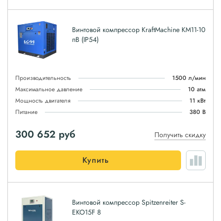
Винтовой компрессор KraftMachine KM11-10
пВ (IP54)
Производительность
1500 л/мин
Максимальное давление
10 атм
Мощность двигателя
11 кВт
Питание
380 В
300 652
руб
Получить скидку
Купить
Винтовой компрессор Spitzenreiter S-
EKO15F 8