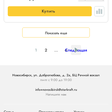
Купить
Показать еще
1
2
...
6
Следующая
Новосибирск, ул. Добролюбова, д. 2а, БЦ Речной вокзал
пн-пт с 9:00 до 19:00
info+novosibirsk@starkraft.ru
Напишите нам
Статьи
Производители
Услуги