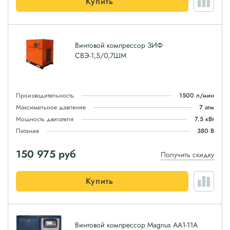
Купить
Винтовой компрессор ЗИФ
СВЭ-1,5/0,7ШМ
Производительность
1500 л/мин
Максимальное давление
7 атм
Мощность двигателя
7.5 кВт
Питание
380 В
150 975
руб
Получить скидку
Купить
Винтовой компрессор Magnus АА1-11А