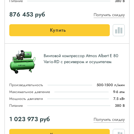
Питание
380 В
876 453
руб
Получить скидку
Купить
Винтовой компрессор Atmos Albert E 80
Vario-RD с ресивером и осушителем
Производительность
500-1500 л/мин
Максимальное давление
9-6 атм
Мощность двигателя
7.5 кВт
Питание
380 В
1 023 973
руб
Получить скидку