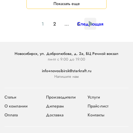
Показать еще
1
2
...
5
Следующая
Новосибирск, ул. Добролюбова, д. 2а, БЦ Речной вокзал
пн-пт с 9:00 до 19:00
info+novosibirsk@starkraft.ru
Напишите нам
Статьи
Производители
Услуги
О компании
Дилерам
Прайс-лист
Оплата
Доставка
Контакты