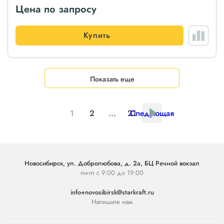
Цена по запросу
Купить
Показать еще
1
2
...
21
Следующая
Новосибирск, ул. Добролюбова, д. 2а, БЦ Речной вокзал
пн-пт с 9:00 до 19:00
info+novosibirsk@starkraft.ru
Напишите нам