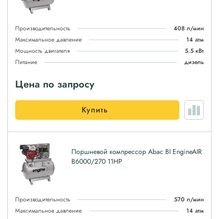
Производительность
408 л/мин
Максимальное давление
14 атм
Мощность двигателя
5.5 кВт
Питание
дизель
Цена по запросу
Купить
Поршневой компрессор Abac BI EngineAIR
B6000/270 11HP
Производительность
570 л/мин
Максимальное давление
14 атм