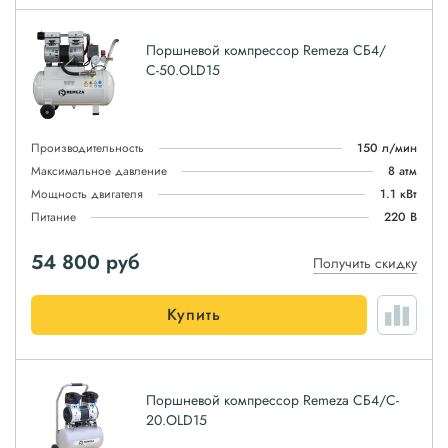
Поршневой компрессор Remeza СБ4/
С-50.OLD15
Производительность
150 л/мин
Максимальное давление
8 атм
Мощность двигателя
1.1 кВт
Питание
220 В
54 800
руб
Получить скидку
Купить
Поршневой компрессор Remeza СБ4/C-
20.OLD15