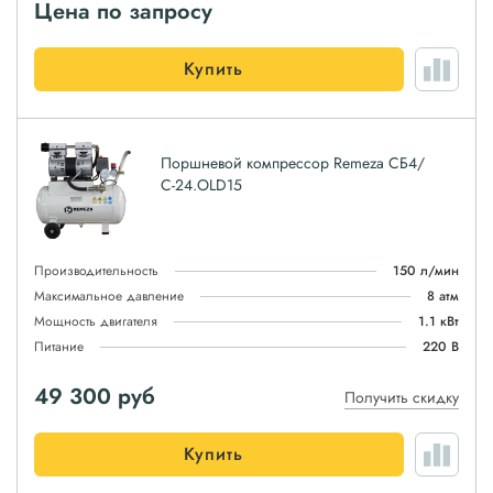
Цена по запросу
Купить
Поршневой компрессор Remeza СБ4/
С-24.OLD15
Производительность
150 л/мин
Максимальное давление
8 атм
Мощность двигателя
1.1 кВт
Питание
220 В
49 300
руб
Получить скидку
Купить