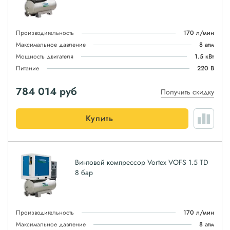
Производительность
170 л/мин
Максимальное давление
8 атм
Мощность двигателя
1.5 кВт
Питание
220 В
784 014
руб
Получить скидку
Купить
Винтовой компрессор Vortex VOFS 1.5 TD
8 бар
Производительность
170 л/мин
Максимальное давление
8 атм