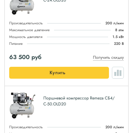
С-24.OLD20
Производительность
200 л/мин
Максимальное давление
8 атм
Мощность двигателя
1.5 кВт
Питание
220 В
63 500
руб
Получить скидку
Купить
Поршневой компрессор Remeza СБ4/
С-50.OLD20
Производительность
200 л/мин