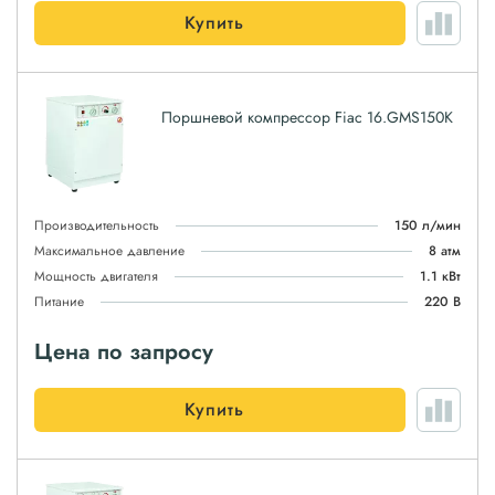
Купить
Поршневой компрессор Fiac 16.GMS150K
Производительность
150 л/мин
Максимальное давление
8 атм
Мощность двигателя
1.1 кВт
Питание
220 В
Цена по запросу
Купить