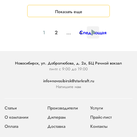
Показать еще
1
2
...
6
Следующая
Новосибирск, ул. Добролюбова, д. 2а, БЦ Речной вокзал
пн-пт с 9:00 до 19:00
info+novosibirsk@starkraft.ru
Напишите нам
Статьи
Производители
Услуги
О компании
Дилерам
Прайс-лист
Оплата
Доставка
Контакты