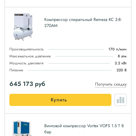
Компрессор спиральный Remeza КС 3-8-
270АМ
Производительность
170 л/мин
Максимальное давление
8 атм
Мощность двигателя
2.2 кВт
Питание
220 В
645 173
руб
Получить скидку
Купить
Винтовой компрессор Vortex VOFS 1.5 T 8
бар