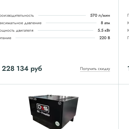
роизводительность
570 л/мин
аксимальное давление
8 атм
ощность двигателя
5.5 кВт
итание
220 В
 228 134
руб
Получить скидку