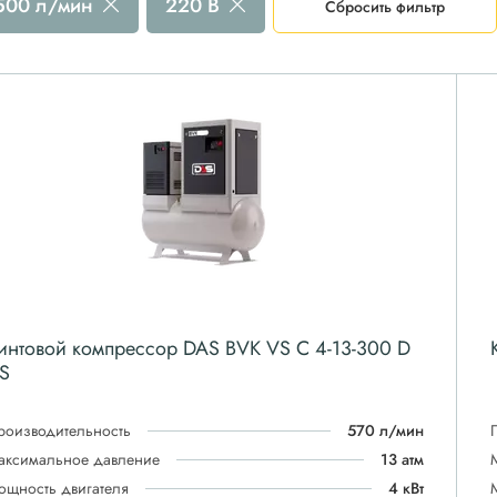
 500 л/мин
220 В
Сбросить фильтр
интовой компрессор DAS BVK VS C 4-13-300 D
S
роизводительность
570 л/мин
аксимальное давление
13 атм
ощность двигателя
4 кВт