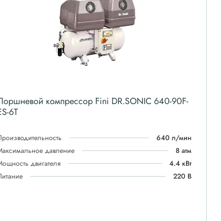
Поршневой компрессор Fini DR.SONIC 640-90F-
ES-6T
Производительность
640 л/мин
Максимальное давление
8 атм
Мощность двигателя
4.4 кВт
Питание
220 В