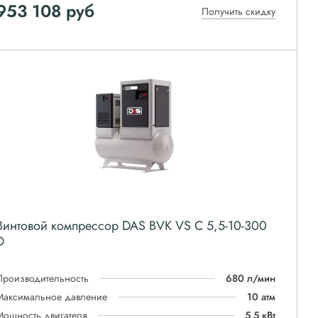
953 108
руб
Получить скидку
Винтовой компрессор DAS BVK VS C 5,5-10-300
D
Производительность
680 л/мин
Максимальное давление
10 атм
Мощность двигателя
5.5 кВт