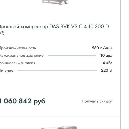
Винтовой компрессор DAS BVK VS C 4-10-300 D
VS
Производительность
580 л/мин
Максимальное давление
10 атм
Мощность двигателя
4 кВт
Питание
220 В
1 060 842
руб
Получить скидку