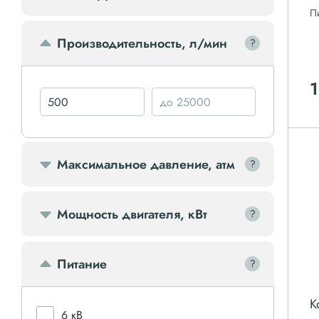
П
Передвижной компрессор
Производительность, л/мин
?
?
Компрессорное оборудование
1
Компрессоры доп.
Осветительные мачты
Максимальное давление, атм
?
?
Осушители
Мощность двигателя, кВт
?
?
Ресиверы
Питание
?
?
Фильтры
К
6 кВ