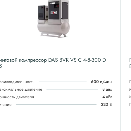
интовой компрессор DAS BVK VS C 4-8-300 D
S
роизводительность
600 л/мин
аксимальное давление
8 атм
ощность двигателя
4 кВт
итание
220 В