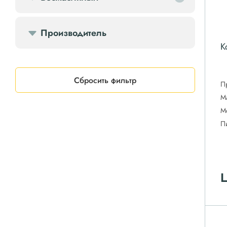
Производитель
К
Сбросить фильтр
П
М
М
П
Ц