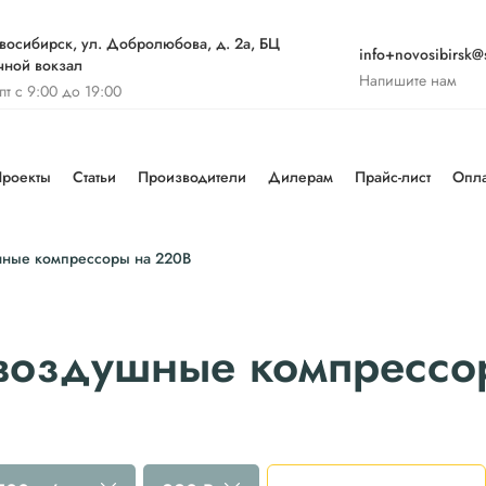
восибирск, ул. Добролюбова, д. 2а, БЦ
info+novosibirsk@s
чной вокзал
Напишите нам
-пт с 9:00 до 19:00
роекты
Статьи
Производители
Дилерам
Прайс-лист
Опла
ные компрессоры на 220В
воздушные компрессо