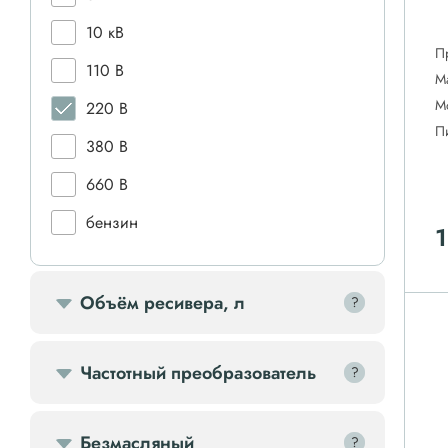
10 кВ
П
110 В
М
М
220 В
П
380 В
660 В
бензин
1
дизель
Объём ресивера, л
?
?
Частотный преобразователь
?
?
Безмасляный
?
?