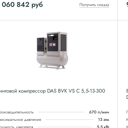
 060 842
руб
Получить скидку
интовой компрессор DAS BVK VS C 5,5-13-300
роизводительность
670 л/мин
аксимальное давление
13 атм
ощность двигателя
5.5 кВт