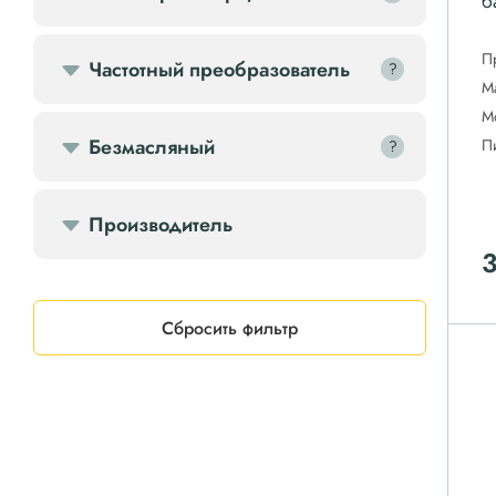
б
П
Частотный преобразователь
?
?
М
М
Безмасляный
П
?
?
Производитель
Сбросить фильтр