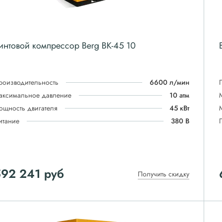
интовой компрессор Berg ВК-45 10
роизводительность
6600 л/мин
аксимальное давление
10 атм
ощность двигателя
45 кВт
итание
380 В
592 241
руб
Получить скидку