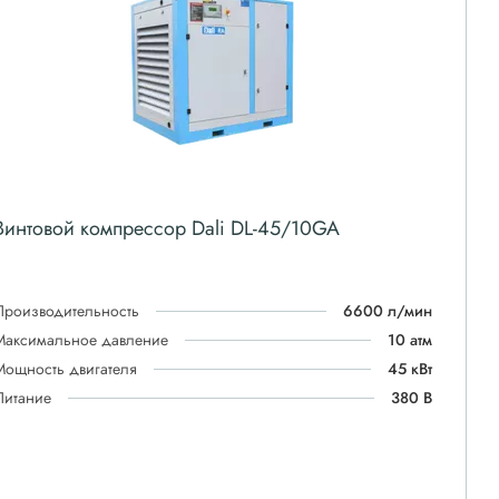
Винтовой компрессор Dali DL-45/10GA
Производительность
6600 л/мин
Максимальное давление
10 атм
Мощность двигателя
45 кВт
Питание
380 В