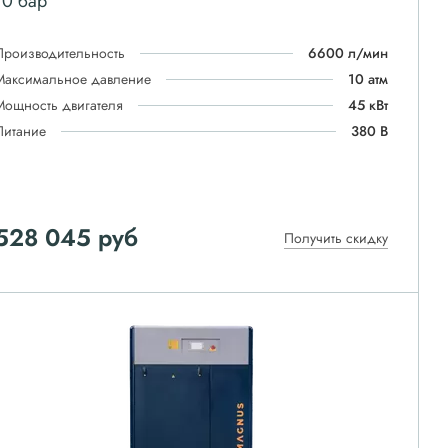
10 бар
Производительность
6600 л/мин
Максимальное давление
10 атм
Мощность двигателя
45 кВт
Питание
380 В
528 045
руб
Получить скидку