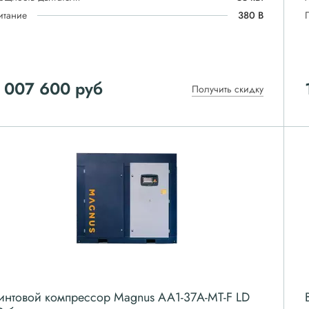
итание
380 В
 007 600
руб
Получить скидку
интовой компрессор Magnus АА1-37A-MT-F LD