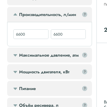
П
Передвижной компрессор
Производительность, л/мин
?
?
Компрессорное оборудование
2
Компрессоры доп.
Осветительные мачты
Максимальное давление, атм
?
?
Осушители
Мощность двигателя, кВт
?
?
Ресиверы
Питание
?
?
Фильтры
В
Объём ресивера, л
?
?