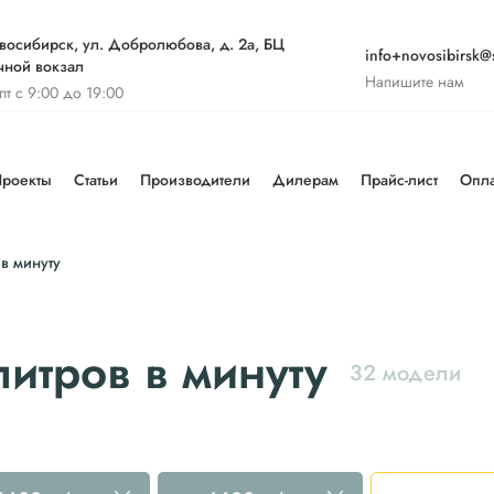
восибирск, ул. Добролюбова, д. 2а, БЦ
info+novosibirsk@s
чной вокзал
Напишите нам
-пт с 9:00 до 19:00
роекты
Статьи
Производители
Дилерам
Прайс-лист
Опла
в минуту
итров в минуту
32 модели