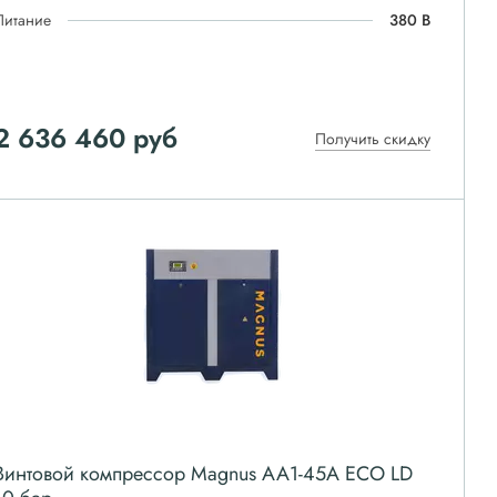
Питание
380 В
2 636 460
руб
Получить скидку
Винтовой компрессор Magnus АА1-45А ЕСО LD