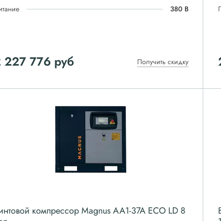
итание
380 В
 227 776
руб
Получить скидку
интовой компрессор Magnus АА1-37А ЕСО LD 8