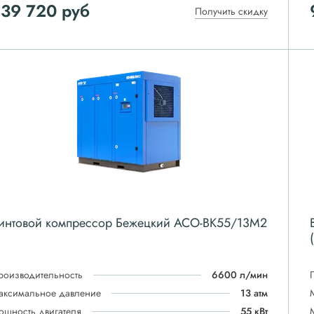
839 720
руб
Получить скидку
интовой компрессор Бежецкий АСО-ВК55/13М2
роизводительность
6600 л/мин
аксимальное давление
13 атм
ощность двигателя
55 кВт