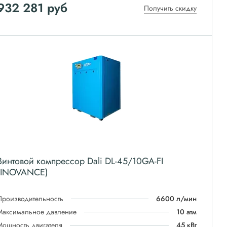
932 281
руб
Получить скидку
Винтовой компрессор Dali DL-45/10GA-FI
(INOVANCE)
Производительность
6600 л/мин
Максимальное давление
10 атм
Мощность двигателя
45 кВт