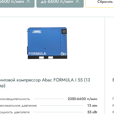
 6600 л/мин
до 6600 л/мин
Сбросить 
интовой компрессор Abac FORMULA.I 55 (13
ар)
роизводительность
2350-6600 л/мин
аксимальное давление
13 атм
ощность двигателя
55 кВт