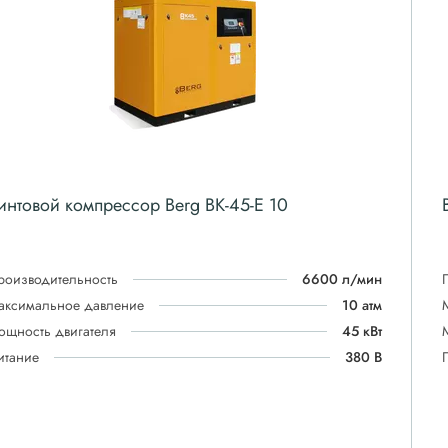
интовой компрессор Berg ВК-45-Е 10
роизводительность
6600 л/мин
аксимальное давление
10 атм
ощность двигателя
45 кВт
итание
380 В