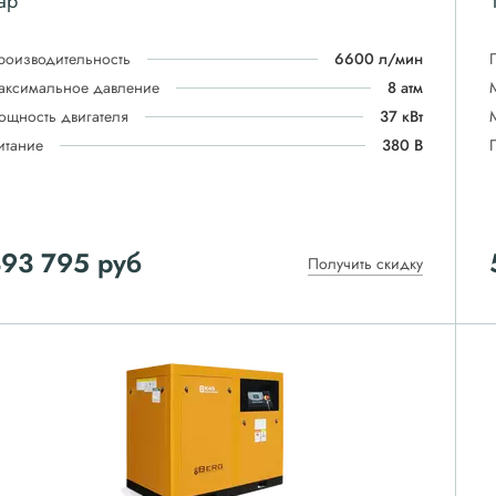
ар
роизводительность
6600 л/мин
аксимальное давление
8 атм
ощность двигателя
37 кВт
итание
380 В
393 795
руб
Получить скидку