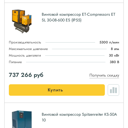
Винтовой компрессор ET-Compressors ET
SL 30-08-600 ES (IP55)
Производительность
5300 л/мин
Максимальное давление
8 атм
Мощность двигателя
30 кВт
Питание
380 В
737 266
руб
Получить скидку
Купить
Винтовой компрессор Spitzenreiter KS-50A
10