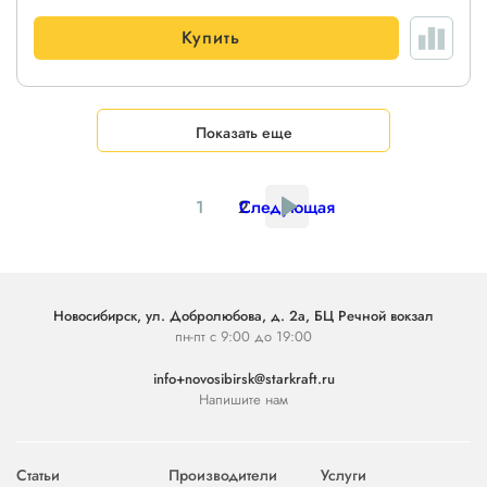
Купить
Показать еще
1
2
Следующая
Новосибирск, ул. Добролюбова, д. 2а, БЦ Речной вокзал
пн-пт с 9:00 до 19:00
info+novosibirsk@starkraft.ru
Напишите нам
Статьи
Производители
Услуги