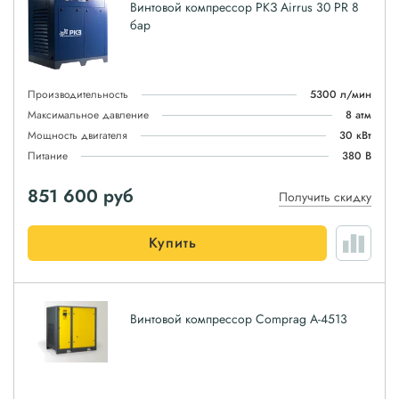
Винтовой компрессор РКЗ Airrus 30 PR 8
бар
Производительность
5300 л/мин
Максимальное давление
8 атм
Мощность двигателя
30 кВт
Питание
380 В
851 600
руб
Получить скидку
Купить
Винтовой компрессор Comprag А-4513