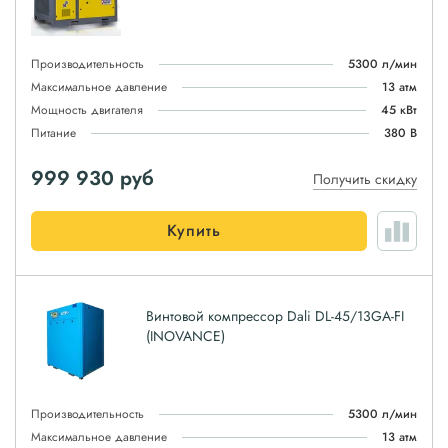
Производительность
5300 л/мин
Максимальное давление
13 атм
Мощность двигателя
45 кВт
Питание
380 В
999 930
руб
Получить скидку
Купить
Винтовой компрессор Dali DL-45/13GA-FI
(INOVANCE)
Производительность
5300 л/мин
Максимальное давление
13 атм