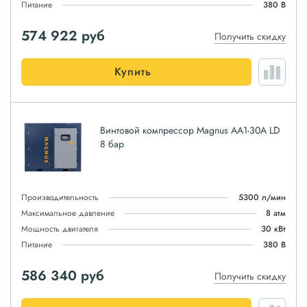
Питание
380 В
574 922
руб
Получить скидку
Купить
Винтовой компрессор Magnus АА1-30A LD
8 бар
Производительность
5300 л/мин
Максимальное давление
8 атм
Мощность двигателя
30 кВт
Питание
380 В
586 340
руб
Получить скидку