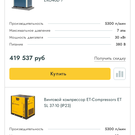
EKO40D 7
Производительность
5300 л/мин
Максимальное давление
7 атм
Мощность двигателя
30 кВт
Питание
380 В
419 537
руб
Получить скидку
Купить
Винтовой компрессор ET-Compressors ET
SL 37-10 (IP23)
Производительность
5300 л/мин