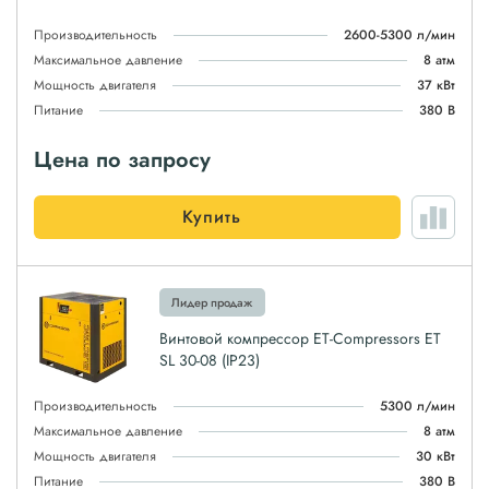
Производительность
2600-5300 л/мин
Максимальное давление
8 атм
Мощность двигателя
37 кВт
Питание
380 В
Цена по запросу
Купить
Лидер продаж
Винтовой компрессор ET-Compressors ET
SL 30-08 (IP23)
Производительность
5300 л/мин
Максимальное давление
8 атм
Мощность двигателя
30 кВт
Питание
380 В