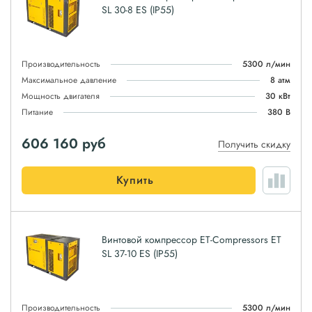
SL 30-8 ES (IP55)
Производительность
5300 л/мин
Максимальное давление
8 атм
Мощность двигателя
30 кВт
Питание
380 В
606 160
руб
Получить скидку
Купить
Винтовой компрессор ET-Compressors ET
SL 37-10 ES (IP55)
Производительность
5300 л/мин