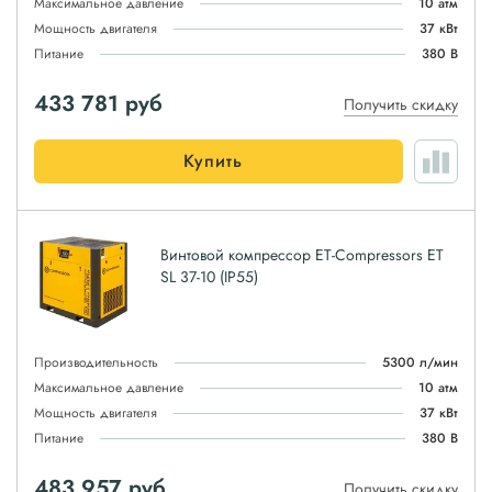
Максимальное давление
10 атм
Мощность двигателя
37 кВт
Питание
380 В
433 781
руб
Получить скидку
Купить
Винтовой компрессор ET-Compressors ET
SL 37-10 (IP55)
Производительность
5300 л/мин
Максимальное давление
10 атм
Мощность двигателя
37 кВт
Питание
380 В
483 957
руб
Получить скидку