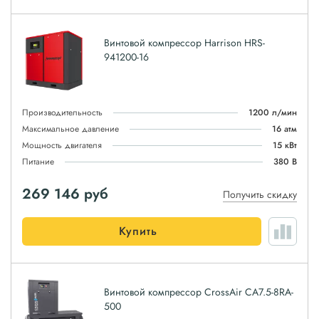
Винтовой компрессор Harrison HRS-
941200-16
Производительность
1200 л/мин
Максимальное давление
16 атм
Мощность двигателя
15 кВт
Питание
380 В
269 146
руб
Получить скидку
Купить
Винтовой компрессор CrossAir CA7.5-8RA-
500