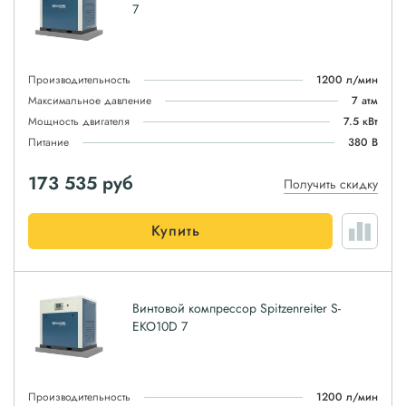
7
Производительность
1200 л/мин
Максимальное давление
7 атм
Мощность двигателя
7.5 кВт
Питание
380 В
173 535
руб
Получить скидку
Купить
Винтовой компрессор Spitzenreiter S-
EKO10D 7
Производительность
1200 л/мин