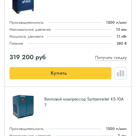
Производительность
1200 л/мин
Максимальное давление
13 атм
Мощность двигателя
11 кВт
Питание
380 В
319 200
руб
Получить скидку
Купить
Винтовой компрессор Spitzenreiter KS-10A
7
Производительность
1200 л/мин
Максимальное давление
7 атм