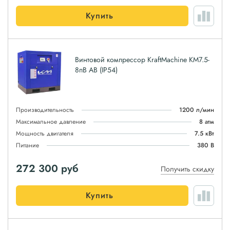
Купить
Винтовой компрессор KraftMachine KM7.5-
8пВ АВ (IP54)
Производительность
1200 л/мин
Максимальное давление
8 атм
Мощность двигателя
7.5 кВт
Питание
380 В
272 300
руб
Получить скидку
Купить