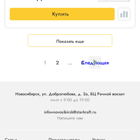
Купить
Показать еще
1
2
...
5
Следующая
Новосибирск, ул. Добролюбова, д. 2а, БЦ Речной вокзал
пн-пт с 9:00 до 19:00
info+novosibirsk@starkraft.ru
Напишите нам
Статьи
Производители
Услуги