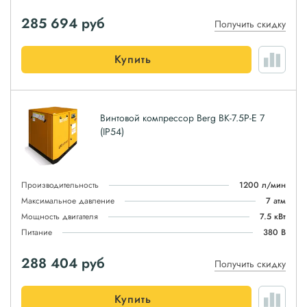
285 694
руб
Получить скидку
Купить
Винтовой компрессор Berg ВК-7.5Р-E 7
(IP54)
Производительность
1200 л/мин
Максимальное давление
7 атм
Мощность двигателя
7.5 кВт
Питание
380 В
288 404
руб
Получить скидку
Купить