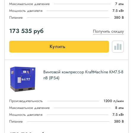
Максимальное давление
7 атм
Мощность двигателя
7.5 кВт
Питание
380 В
173 535
руб
Получить скидку
Купить
Винтовой компрессор KraftMachine KM7.5-8
пВ (IP54)
Производительность
1200 л/мин
Максимальное давление
8 атм
Мощность двигателя
7.5 кВт
Питание
380 В