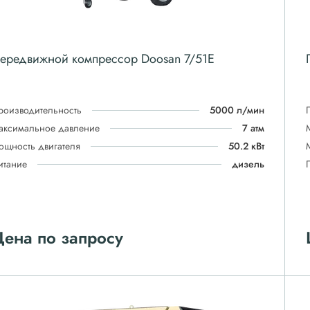
ередвижной компрессор Doosan 7/51E
роизводительность
5000 л/мин
аксимальное давление
7 атм
ощность двигателя
50.2 кВт
итание
дизель
ена по запросу