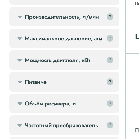
П
Передвижной компрессор
Производительность, л/мин
?
?
Компрессорное оборудование
Ц
Максимальное давление, атм
?
?
Компрессоры доп.
Мощность двигателя, кВт
?
?
Осветительные мачты
Питание
?
?
Осушители
Ресиверы
Объём ресивера, л
?
?
Фильтры
Частотный преобразователь
?
?
П