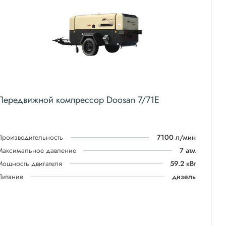
Передвижной компрессор Doosan 7/71E
Производительность
7100 л/мин
Максимальное давление
7 атм
Мощность двигателя
59.2 кВт
Питание
дизель