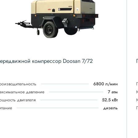
ередвижной компрессор Doosan 7/72
роизводительность
6800 л/мин
аксимальное давление
7 атм
ощность двигателя
52.5 кВт
итание
дизель