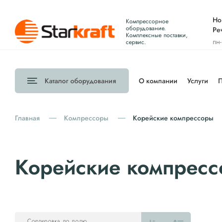
Но
Компрессорное
оборудование.
Ре
Комплексные поставки,
пн
сервис.
Каталог
оборудования
О компании
Услуги
П
Главная
Компрессоры
Корейские компрессоры
Корейские компрес
Сортировка по полю