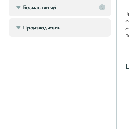
Безмасляный
?
?
П
М
Производитель
М
П
Ц