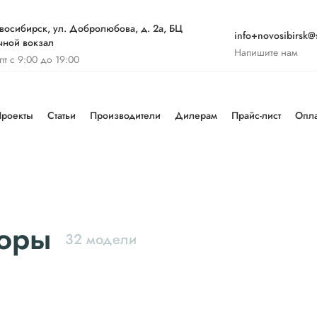
восибирск, ул. Добролюбова, д. 2а, БЦ
info+novosibirsk@s
чной вокзал
Напишите нам
-пт с 9:00 до 19:00
роекты
Статьи
Производители
Дилерам
Прайс-лист
Опла
соры
32 модели