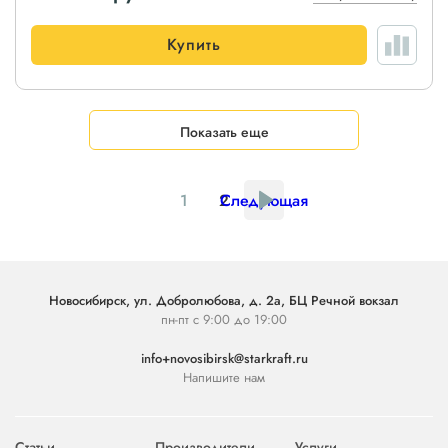
Купить
Показать еще
1
2
Следующая
Новосибирск, ул. Добролюбова, д. 2а, БЦ Речной вокзал
пн-пт с 9:00 до 19:00
info+novosibirsk@starkraft.ru
Напишите нам
Статьи
Производители
Услуги