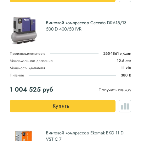
Винтовой компрессор Ceccato DRA15/13
500 D 400/50 IVR
Производительность
265-1861 л/мин
Максимальное давление
12.5 атм
Мощность двигателя
11 кВт
Питание
380 В
1 004 525
руб
Получить скидку
Купить
Винтовой компрессор Ekomak EKO 11 D
VST C 7