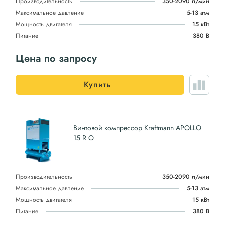
Производительность
350-2090 л/мин
Максимальное давление
5-13 атм
Мощность двигателя
15 кВт
Питание
380 В
Цена по запросу
Купить
Винтовой компрессор Kraftmann APOLLO
15 R O
Производительность
350-2090 л/мин
Максимальное давление
5-13 атм
Мощность двигателя
15 кВт
Питание
380 В