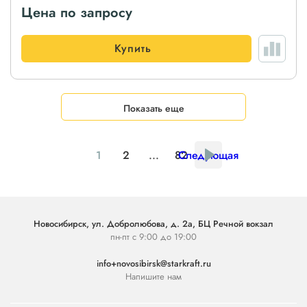
Цена по запросу
Купить
Показать еще
1
2
...
82
Следующая
Новосибирск, ул. Добролюбова, д. 2а, БЦ Речной вокзал
пн-пт с 9:00 до 19:00
info+novosibirsk@starkraft.ru
Напишите нам