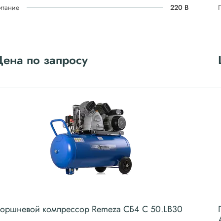
итание
220 В
ена по запросу
оршневой компрессор Remeza СБ4 С 50.LB30