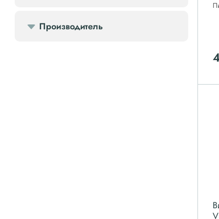
П
Передвижной компрессор
Производитель
Компрессорное оборудование
4
Компрессоры доп.
Осветительные мачты
Осушители
Ресиверы
Фильтры
В
V