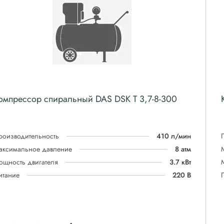
омпрессор спиральный DAS DSK T 3,7-8-300
роизводительность
410 л/мин
аксимальное давление
8 атм
ощность двигателя
3.7 кВт
итание
220 В