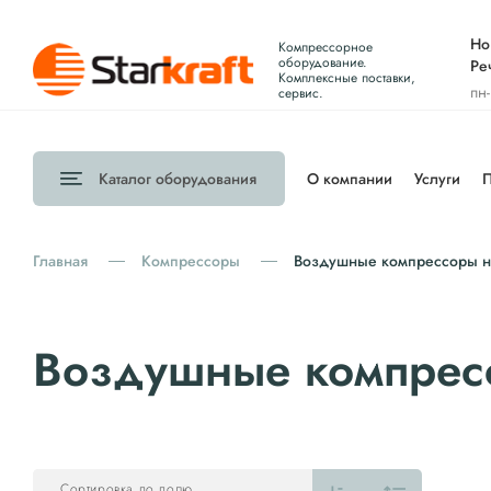
Но
Компрессорное
оборудование.
Ре
Комплексные поставки,
пн
сервис.
Каталог
оборудования
О компании
Услуги
П
Главная
Компрессоры
Воздушные компрессоры на
Воздушные компресс
Сортировка по полю