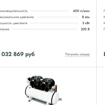
роизводительность
400 л/мин
аксимальное давление
8 атм
ощность двигателя
3 кВт
итание
220 В
 032 869
руб
Получить скидку