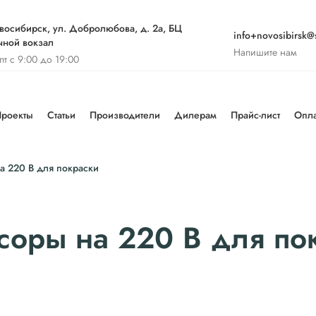
восибирск, ул. Добролюбова, д. 2а, БЦ
info+novosibirsk@s
чной вокзал
Напишите нам
-пт с 9:00 до 19:00
роекты
Статьи
Производители
Дилерам
Прайс-лист
Опла
 220 В для покраски
оры на 220 В для по