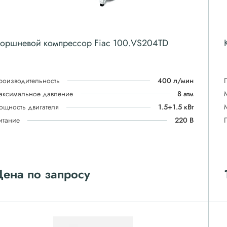
оршневой компрессор Fiac 100.VS204ТD
роизводительность
400 л/мин
аксимальное давление
8 атм
ощность двигателя
1.5+1.5 кВт
итание
220 В
ена по запросу