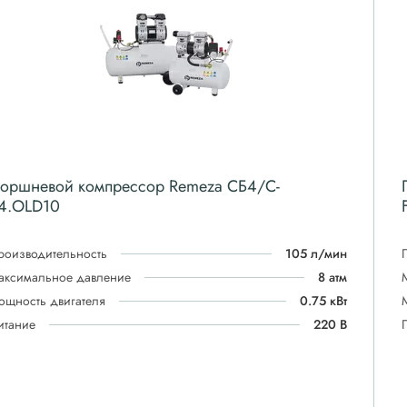
оршневой компрессор Remeza СБ4/C-
4.OLD10
роизводительность
105 л/мин
аксимальное давление
8 атм
ощность двигателя
0.75 кВт
итание
220 В