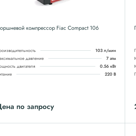
оршневой компрессор Fiac Compact 106
роизводительность
103 л/мин
аксимальное давление
7 атм
ощность двигателя
0.56 кВт
итание
220 В
ена по запросу