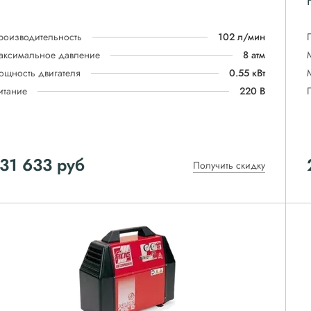
роизводительность
102 л/мин
аксимальное давление
8 атм
ощность двигателя
0.55 кВт
итание
220 В
31 633
руб
Получить скидку