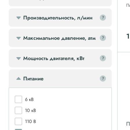
П
Передвижной компрессор
Производительность, л/мин
?
?
Компрессорное оборудование
1
Максимальное давление, атм
?
?
Компрессоры доп.
Мощность двигателя, кВт
?
?
Осветительные мачты
Питание
?
?
Осушители
Ресиверы
6 кВ
10 кВ
Фильтры
110 В
П