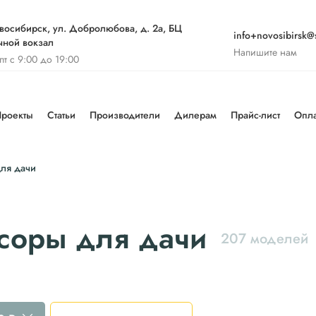
восибирск, ул. Добролюбова, д. 2а, БЦ
info+novosibirsk@s
чной вокзал
Напишите нам
-пт с 9:00 до 19:00
роекты
Статьи
Производители
Дилерам
Прайс-лист
Опла
ля дачи
соры для дачи
207 моделей