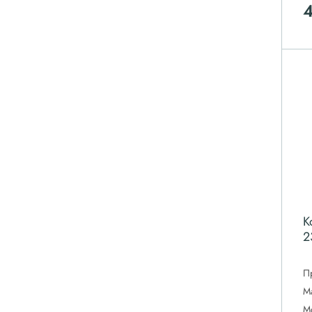
К
2
П
М
М