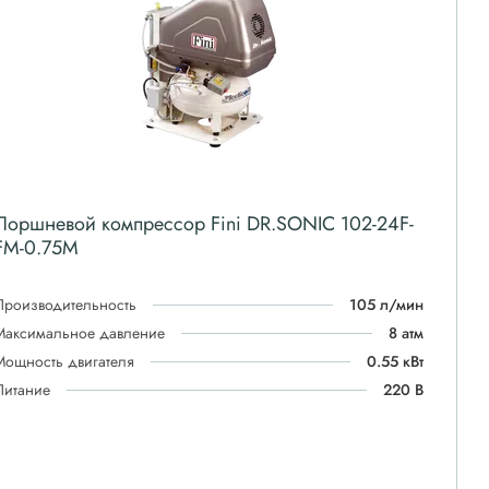
Поршневой компрессор Fini DR.SONIC 102-24F-
FM-0.75M
Производительность
105 л/мин
Максимальное давление
8 атм
Мощность двигателя
0.55 кВт
Питание
220 В