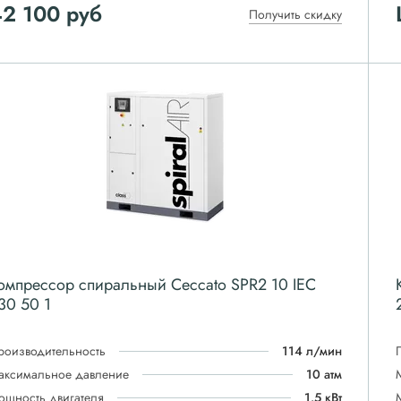
42 100
руб
Получить скидку
омпрессор спиральный Ceccato SPR2 10 IEC
30 50 1
роизводительность
114 л/мин
аксимальное давление
10 атм
ощность двигателя
1.5 кВт