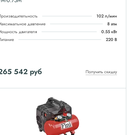
FM-0.75M
Производительность
102 л/мин
Максимальное давление
8 атм
Мощность двигателя
0.55 кВт
Питание
220 В
265 542
руб
Получить скидку