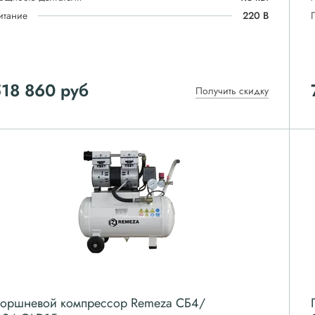
итание
220 В
518 860
руб
Получить скидку
оршневой компрессор Remeza СБ4/