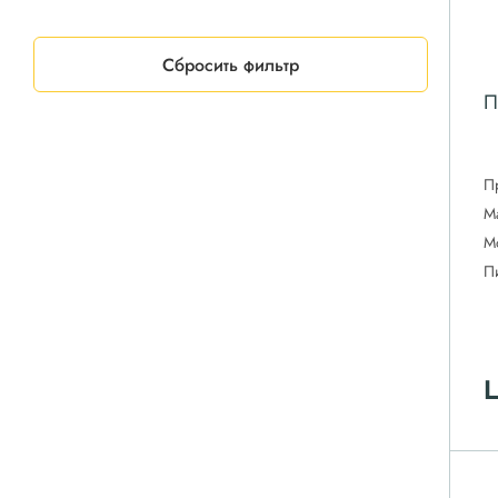
Сбросить фильтр
П
П
М
М
П
Ц