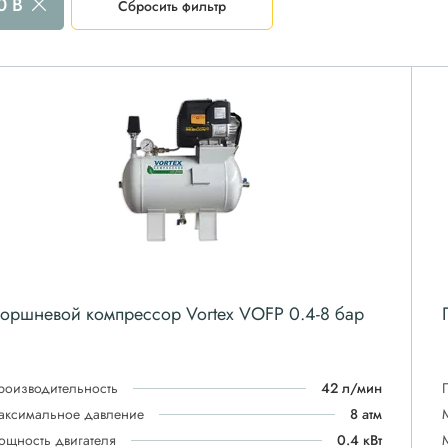
0 В
Сбросить фильтр
оршневой компрессор Vortex VOFP 0.4-8 бар
роизводительность
42 л/мин
аксимальное давление
8 атм
ощность двигателя
0.4 кВт