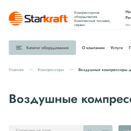
Но
Компрессорное
оборудование.
Ре
Комплексные поставки,
пн
сервис.
Каталог
оборудования
О компании
Услуги
П
Главная
Компрессоры
Воздушные компрессоры д
Воздушные компрес
Сортировка по полю