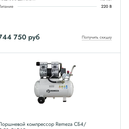
Питание
220 В
744 750
руб
Получить скидку
Поршневой компрессор Remeza СБ4/