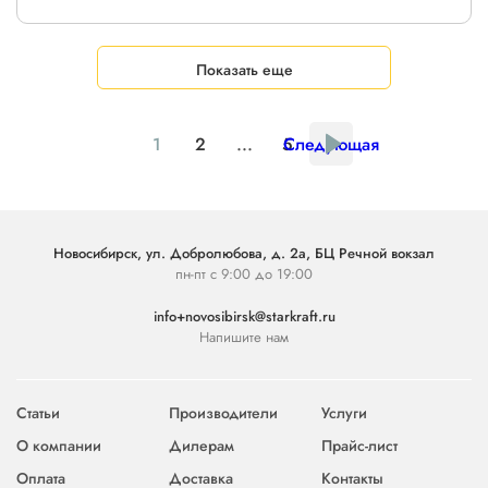
Показать еще
1
2
...
5
Следующая
Новосибирск, ул. Добролюбова, д. 2а, БЦ Речной вокзал
пн-пт с 9:00 до 19:00
info+novosibirsk@starkraft.ru
Напишите нам
Статьи
Производители
Услуги
О компании
Дилерам
Прайс-лист
Оплата
Доставка
Контакты