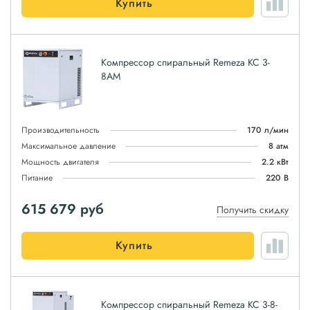
Купить
Компрессор спиральный Remeza КС 3-
8АМ
Производительность
170 л/мин
Максимальное давление
8 атм
Мощность двигателя
2.2 кВт
Питание
220 В
615 679
руб
Получить скидку
Купить
Компрессор спиральный Remeza КС 3-8-