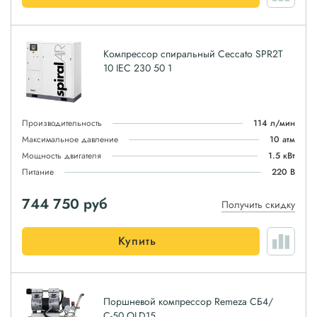
Компрессор спиральный Ceccato SPR2T
10 IEC 230 50 1
Производительность
114 л/мин
Максимальное давление
10 атм
Мощность двигателя
1.5 кВт
Питание
220 В
744 750
руб
Получить скидку
Купить
Поршневой компрессор Remeza СБ4/
С-50.OLD15