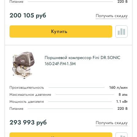
Питание
220 В
200 105
руб
Получить скидку
Купить
Поршневой компрессор Fini DR.SONIC
160-24F-FM-1.5M
Производительность
160 л/мин
Максимальное давление
8 атм
Мощность двигателя
1.1 кВт
Питание
220 В
293 993
руб
Получить скидку