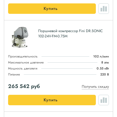
Купить
Поршневой компрессор Fini DR.SONIC
102-24V-FM-0.75M
Производительность
102 л/мин
Максимальное давление
8 атм
Мощность двигателя
0.55 кВт
Питание
220 В
265 542
руб
Получить скидку
Купить