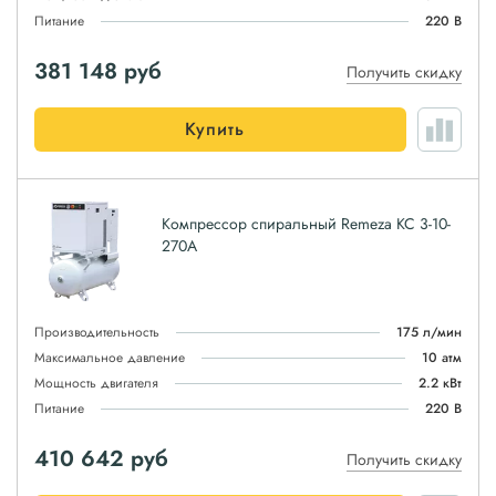
Питание
220 В
381 148
руб
Получить скидку
Купить
Компрессор спиральный Remeza КС 3-10-
270А
Производительность
175 л/мин
Максимальное давление
10 атм
Мощность двигателя
2.2 кВт
Питание
220 В
410 642
руб
Получить скидку