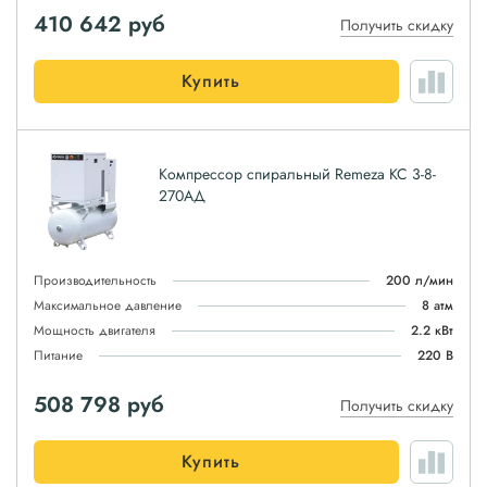
410 642
руб
Получить скидку
Купить
Компрессор спиральный Remeza КС 3-8-
270АД
Производительность
200 л/мин
Максимальное давление
8 атм
Мощность двигателя
2.2 кВт
Питание
220 В
508 798
руб
Получить скидку
Купить