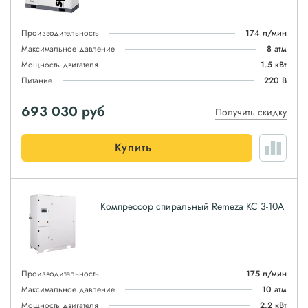
Производительность
174 л/мин
Максимальное давление
8 атм
Мощность двигателя
1.5 кВт
Питание
220 В
693 030
руб
Получить скидку
Купить
Компрессор спиральный Remeza КС 3-10А
Производительность
175 л/мин
Максимальное давление
10 атм
Мощность двигателя
2.2 кВт