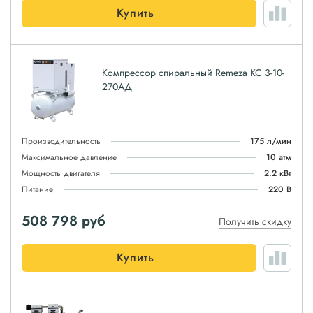
Купить
Компрессор спиральный Remeza КС 3-10-
270АД
Производительность
175 л/мин
Максимальное давление
10 атм
Мощность двигателя
2.2 кВт
Питание
220 В
508 798
руб
Получить скидку
Купить