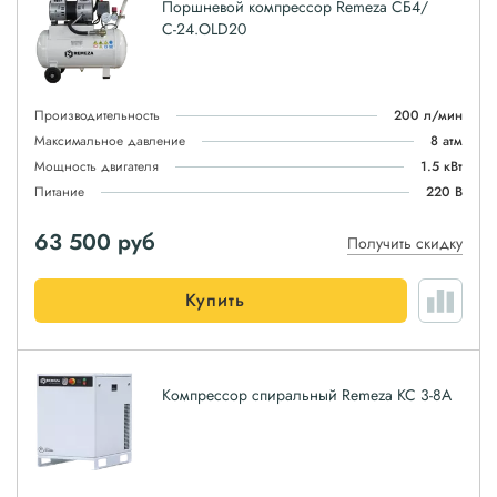
Поршневой компрессор Remeza СБ4/
С-24.OLD20
Производительность
200 л/мин
Максимальное давление
8 атм
Мощность двигателя
1.5 кВт
Питание
220 В
63 500
руб
Получить скидку
Купить
Компрессор спиральный Remeza КС 3-8А