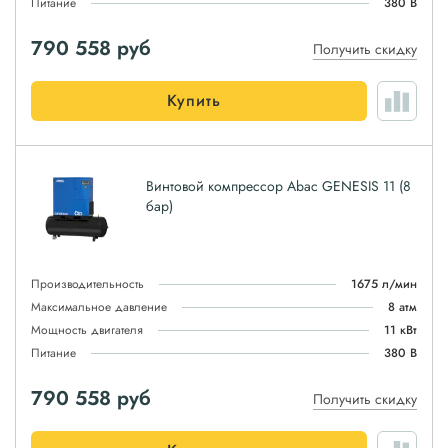
Питание
380 В
790 558
руб
Получить скидку
Купить
Винтовой компрессор Abac GENESIS 11 (8
бар)
Производительность
1675 л/мин
Максимальное давление
8 атм
Мощность двигателя
11 кВт
Питание
380 В
790 558
руб
Получить скидку