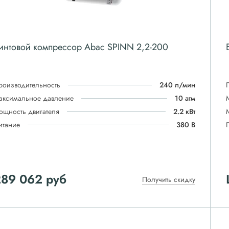
интовой компрессор Abac SPINN 2,2-200
роизводительность
240 л/мин
аксимальное давление
10 атм
ощность двигателя
2.2 кВт
итание
380 В
289 062
руб
Получить скидку