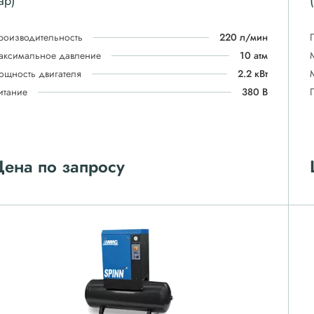
ар)
роизводительность
220 л/мин
аксимальное давление
10 атм
ощность двигателя
2.2 кВт
итание
380 В
ена по запросу