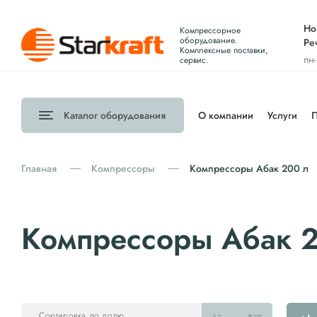
Но
Компрессорное
оборудование.
Ре
Комплексные поставки,
пн
сервис.
Каталог
оборудования
О компании
Услуги
П
Главная
Компрессоры
Компрессоры Абак 200 л
Компрессоры Абак 
Сортировка по полю