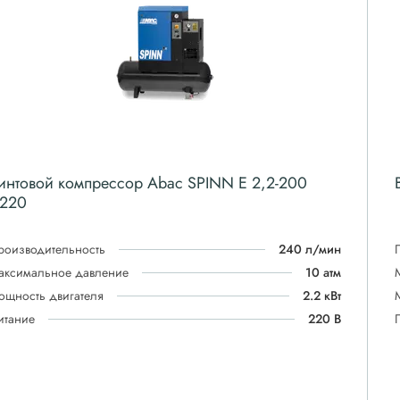
интовой компрессор Abac SPINN E 2,2-200
220
роизводительность
240 л/мин
аксимальное давление
10 атм
ощность двигателя
2.2 кВт
итание
220 В