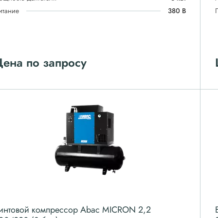
итание
380 В
ена по запросу
интовой компрессор Abac MICRON 2,2