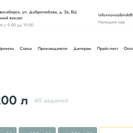
восибирск, ул. Добролюбова, д. 2а, БЦ
info+novosibirsk@s
чной вокзал
Напишите нам
-пт с 9:00 до 19:00
роекты
Статьи
Производители
Дилерам
Прайс-лист
Опла
200 л
40 моделей