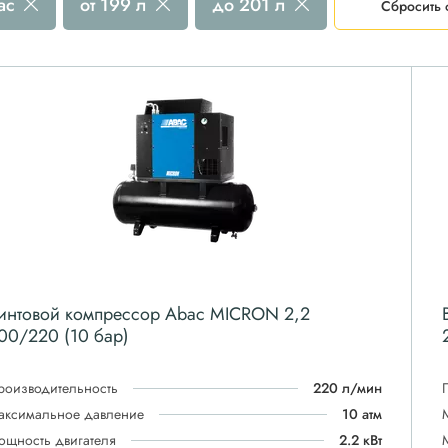
ac
от 199 л
до 201 л
Сбросить 
интовой компрессор Abac MICRON 2,2
00/220 (10 бар)
роизводительность
220 л/мин
аксимальное давление
10 атм
ощность двигателя
2.2 кВт