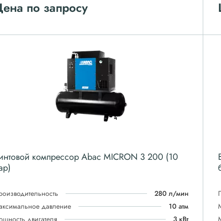
ена по запросу
интовой компрессор Abac MICRON 3 200 (10
ар)
роизводительность
280 л/мин
аксимальное давление
10 атм
ощность двигателя
3 кВт