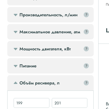
П
Передвижной компрессор
Производительность, л/мин
?
?
Компрессорное оборудование
Ц
Максимальное давление, атм
?
?
Компрессоры доп.
Мощность двигателя, кВт
?
?
Осветительные мачты
Питание
?
?
Осушители
Ресиверы
Объём ресивера, л
?
?
Фильтры
В