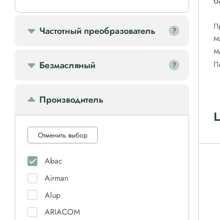
б
П
Частотный преобразователь
?
?
М
М
Безмасляный
П
?
?
Производитель
Ц
Отменить выбор
Abac
Airman
Alup
ARIACOM