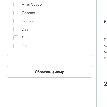
Atlas Copco
Ceccato
Comaro
В
Dali
Fiac
П
Fini
М
М
Fubag
П
IRONMAC
Remeza
Сбросить фильтр
UCS
Vortex
Xeleron
Zammer