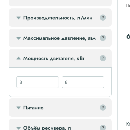
П
Передвижной компрессор
Производительность, л/мин
?
?
Компрессорное оборудование
6
Максимальное давление, атм
?
?
Компрессоры доп.
Мощность двигателя, кВт
?
?
Осветительные мачты
Осушители
Ресиверы
Питание
?
?
Фильтры
К
Объём ресивера, л
?
?