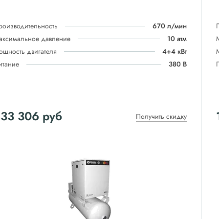
роизводительность
670 л/мин
аксимальное давление
10 атм
ощность двигателя
4+4 кВт
итание
380 В
833 306
руб
Получить скидку