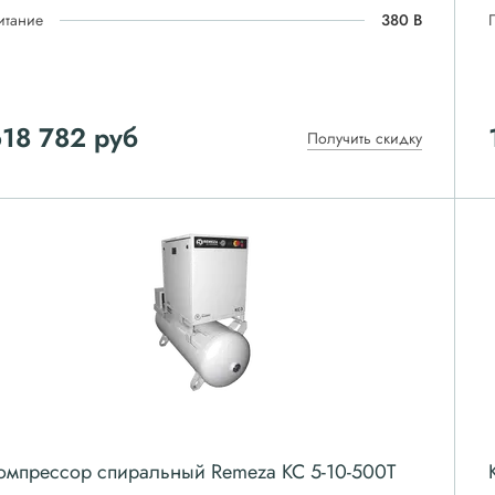
итание
380 В
18 782
руб
Получить скидку
омпрессор спиральный Remeza КС 5-10-500Т