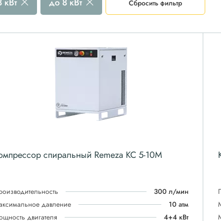
8 кВт
до 8 кВт
Сбросить фильтр
омпрессор спиральный Remeza КС 5-10М
роизводительность
300 л/мин
аксимальное давление
10 атм
ощность двигателя
4+4 кВт