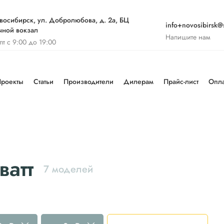
восибирск, ул. Добролюбова, д. 2а, БЦ
info+novosibirsk@s
чной вокзал
Напишите нам
-пт с 9:00 до 19:00
роекты
Статьи
Производители
Дилерам
Прайс-лист
Опла
ватт
7 моделей