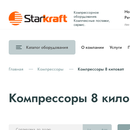
Но
Компрессорное
оборудование.
Ре
Комплексные поставки,
пн
сервис.
Каталог
оборудования
О компании
Услуги
П
Главная
Компрессоры
Компрессоры 8 киловатт
Компрессоры 8 кило
Сортировка по полю