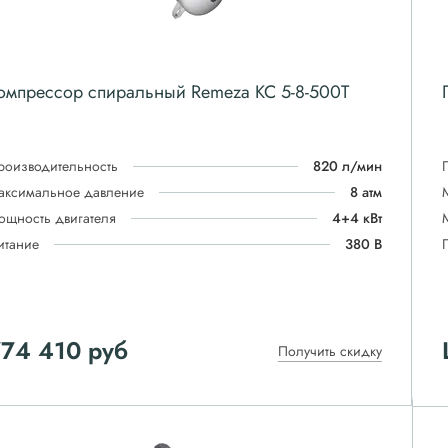
омпрессор спиральный Remeza КС 5-8-500Т
роизводительность
820 л/мин
аксимальное давление
8 атм
ощность двигателя
4+4 кВт
итание
380 В
774 410
руб
Получить скидку