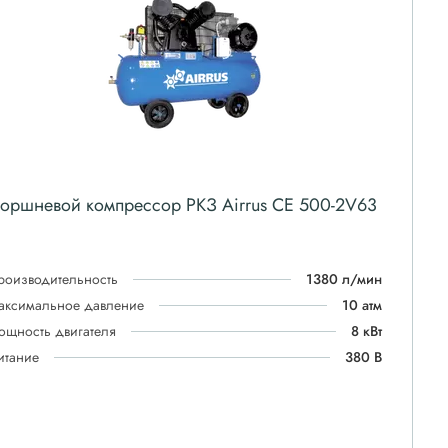
оршневой компрессор РКЗ Airrus CE 500-2V63
роизводительность
1380 л/мин
аксимальное давление
10 атм
ощность двигателя
8 кВт
итание
380 В