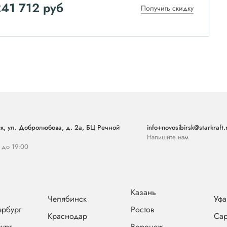
41 712
руб
Получить скидку
к, ул. Добролюбова, д. 2а, БЦ Речной
info+novosibirsk@starkraft.
Напишите нам
0 до 19:00
Казань
Челябинск
Уфа
ербург
Ростов
Краснодар
Сар
ург
Воронеж