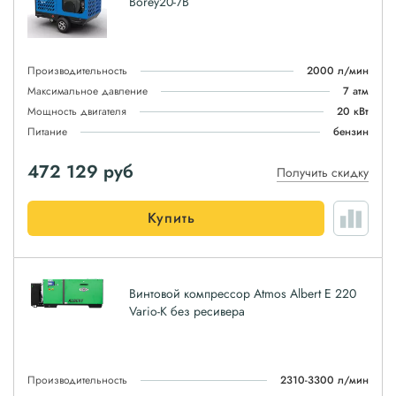
Borey20-7B
Производительность
2000 л/мин
Максимальное давление
7 атм
Мощность двигателя
20 кВт
Питание
бензин
472 129
руб
Получить скидку
Купить
Винтовой компрессор Atmos Albert E 220
Vario-K без ресивера
Производительность
2310-3300 л/мин