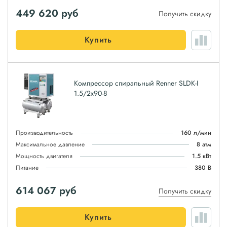
449 620
руб
Получить скидку
Купить
Компрессор спиральный Renner SLDK-I
1.5/2x90-8
Производительность
160 л/мин
Максимальное давление
8 атм
Мощность двигателя
1.5 кВт
Питание
380 В
614 067
руб
Получить скидку
Купить