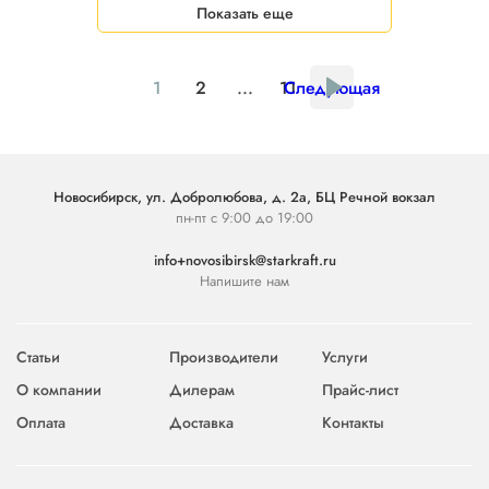
Показать еще
1
2
...
11
Следующая
Новосибирск, ул. Добролюбова, д. 2а, БЦ Речной вокзал
пн-пт с 9:00 до 19:00
info+novosibirsk@starkraft.ru
Напишите нам
Статьи
Производители
Услуги
О компании
Дилерам
Прайс-лист
Оплата
Доставка
Контакты