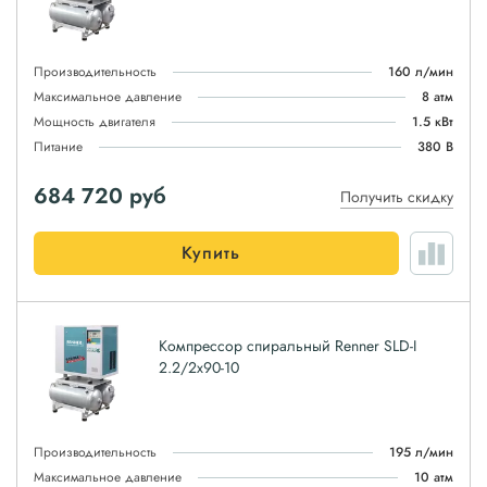
Производительность
160 л/мин
Максимальное давление
8 атм
Мощность двигателя
1.5 кВт
Питание
380 В
684 720
руб
Получить скидку
Купить
Компрессор спиральный Renner SLD-I
2.2/2x90-10
Производительность
195 л/мин
Максимальное давление
10 атм