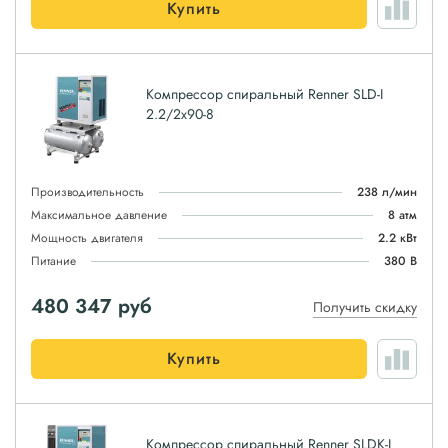
Купить
Компрессор спиральный Renner SLD-I
2.2/2x90-8
Производительность
238 л/мин
Максимальное давление
8 атм
Мощность двигателя
2.2 кВт
Питание
380 В
480 347
руб
Получить скидку
Купить
Компрессор спиральный Renner SLDK-I