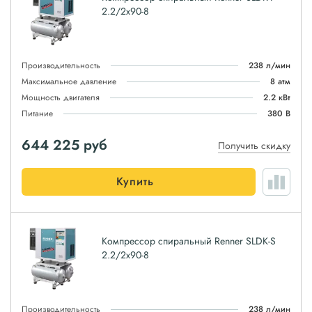
2.2/2x90-8
Производительность
238 л/мин
Максимальное давление
8 атм
Мощность двигателя
2.2 кВт
Питание
380 В
644 225
руб
Получить скидку
Купить
Компрессор спиральный Renner SLDK-S
2.2/2x90-8
Производительность
238 л/мин