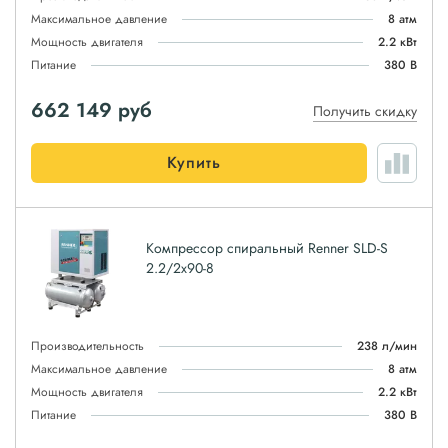
Максимальное давление
8 атм
Мощность двигателя
2.2 кВт
Питание
380 В
662 149
руб
Получить скидку
Купить
Компрессор спиральный Renner SLD-S
2.2/2x90-8
Производительность
238 л/мин
Максимальное давление
8 атм
Мощность двигателя
2.2 кВт
Питание
380 В