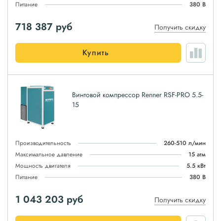
Питание
380 В
718 387
руб
Получить скидку
Купить
Винтовой компрессор Renner RSF-PRO 5.5-
15
Производительность
260-510 л/мин
Максимальное давление
15 атм
Мощность двигателя
5.5 кВт
Питание
380 В
1 043 203
руб
Получить скидку