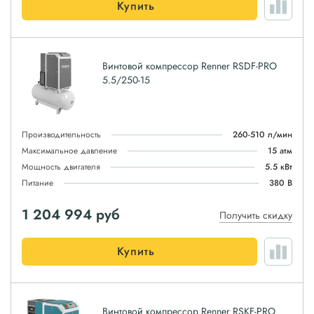
Купить
Винтовой компрессор Renner RSDF-PRO
5.5/250-15
Производительность
260-510 л/мин
Максимальное давление
15 атм
Мощность двигателя
5.5 кВт
Питание
380 В
1 204 994
руб
Получить скидку
Купить
Винтовой компрессор Renner RSKF-PRO