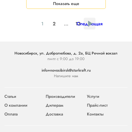
Показать еще
1
2
...
13
Следующая
Новосибирск, ул. Добролюбова, д. 2а, БЦ Речной вокзал
пн-пт с 9:00 до 19:00
info+novosibirsk@starkraft.ru
Напишите нам
Статьи
Производители
Услуги
О компании
Дилерам
Прайс-лист
Оплата
Доставка
Контакты