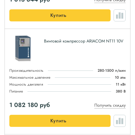
Купить
Винтовой компрессор ARIACOM NT11 10V
Производительность
280-1500 л/мин
Максимальное давление
10 атм
Мощность двигателя
11 кВт
Питание
380 В
1 082 180
руб
Получить скидку
Купить