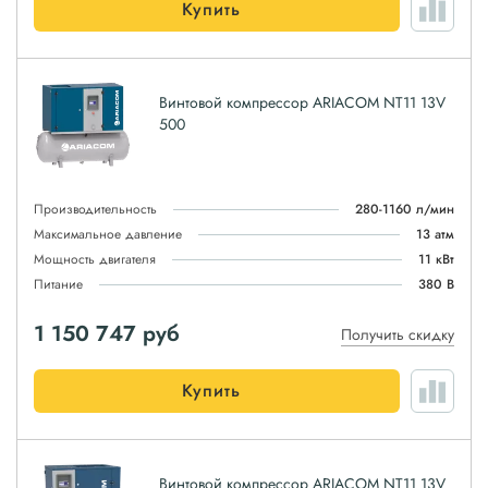
Купить
Винтовой компрессор ARIACOM NT11 13V
500
Производительность
280-1160 л/мин
Максимальное давление
13 атм
Мощность двигателя
11 кВт
Питание
380 В
1 150 747
руб
Получить скидку
Купить
Винтовой компрессор ARIACOM NT11 13V