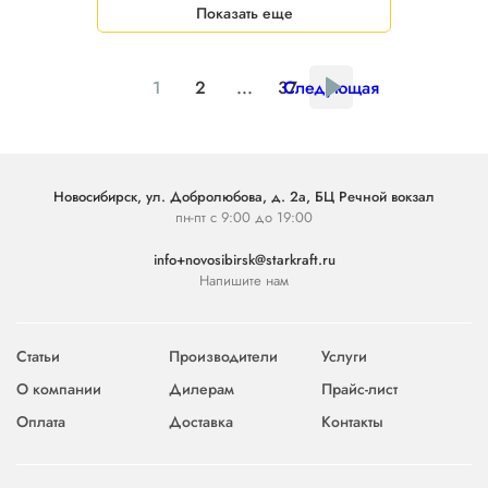
Показать еще
1
2
...
37
Следующая
Новосибирск, ул. Добролюбова, д. 2а, БЦ Речной вокзал
пн-пт с 9:00 до 19:00
info+novosibirsk@starkraft.ru
Напишите нам
Статьи
Производители
Услуги
О компании
Дилерам
Прайс-лист
Оплата
Доставка
Контакты