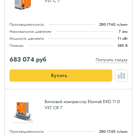
VST C 7
Производительность
280-1740 л/мин
Максимальное давление
7 атм
Мощность двигателя
11 кВт
Питание
380 В
683 074
руб
Получить скидку
Купить
Винтовой компрессор Ekomak EKO 11 D
VST CR 7
Производительность
280-1740 л/мин