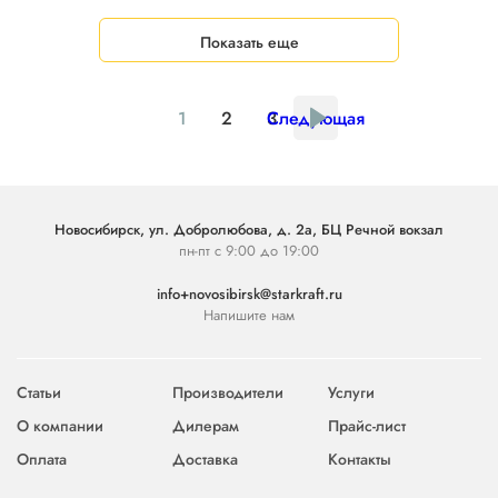
Показать еще
1
2
3
Следующая
Новосибирск, ул. Добролюбова, д. 2а, БЦ Речной вокзал
пн-пт с 9:00 до 19:00
info+novosibirsk@starkraft.ru
Напишите нам
Статьи
Производители
Услуги
О компании
Дилерам
Прайс-лист
Оплата
Доставка
Контакты