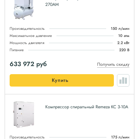
270АМ
Производительность
150 л/мин
Максимальное давление
10 атм
Мощность двигателя
2.2 кВт
Питание
220 В
633 972
руб
Получить скидку
Купить
Компрессор спиральный Remeza КС 3-10А
Производительность
175 л/мин