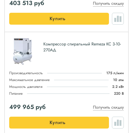
403 513
руб
Получить скидку
Купить
Компрессор спиральный Remeza КС 3-10-
270АД
Производительность
175 л/мин
Максимальное давление
10 атм
Мощность двигателя
2.2 кВт
Питание
220 В
499 965
руб
Получить скидку
Купить