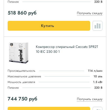
Питание
220 В
518 860
руб
Получить скидку
Купить
Компрессор спиральный Ceccato SPR2T
10 IEC 230 50 1
Производительность
114 л/мин
Максимальное давление
10 атм
Мощность двигателя
1.5 кВт
Питание
220 В
744 750
руб
Получить скидку